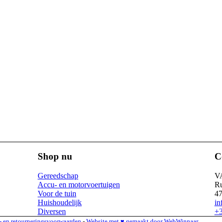
Shop nu
C
Gereedschap
V
Accu- en motorvoertuigen
Ru
Voor de tuin
4
Huishoudelijk
in
Diversen
+3
 en retourneringsvoorwaarden
-
Website met ♥ gemaakt door WebWinnaar