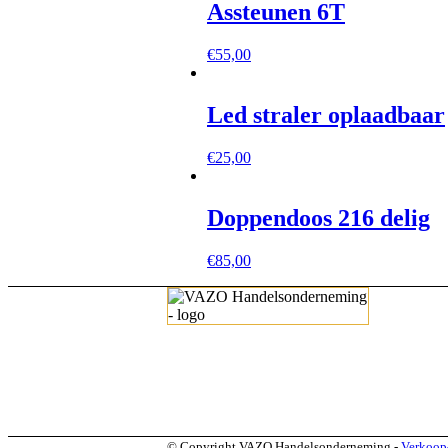
€389,00.
€379,00.
Assteunen 6T
€
55,00
Led straler oplaadbaar
€
25,00
Doppendoos 216 delig
€
85,00
© Copyright VAZO Handelsonderneming -
Verkoop-