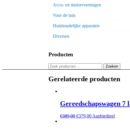
Accu- en motorvoertuigen
Voor de tuin
Huishoudelijke apparaten
Diversen
Producten
Zoeken
Zoeken
naar:
Gerelateerde producten
Gereedschapswagen 7 la
Oorspronkelijke
Huidige
€
389,00
€
379,00
Aanbieding!
prijs
prijs
was:
is: