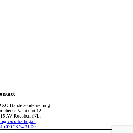
ontact
AZO Handelsonderneming
cphense Vaartkant 12
715 AV Rucphen (NL)
fo@vazo-trading.nl
1 (0)6 53 74 31 00