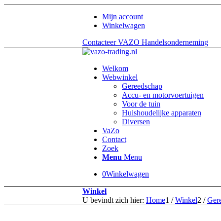
Mijn account
Winkelwagen
Contacteer VAZO Handelsonderneming
Welkom
Webwinkel
Gereedschap
Accu- en motorvoertuigen
Voor de tuin
Huishoudelijke apparaten
Diversen
VaZo
Contact
Zoek
Menu
Menu
0
Winkelwagen
Winkel
U bevindt zich hier:
Home
1
/
Winkel
2
/
Ger