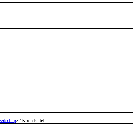
eedschap
3
/
Kruissleutel